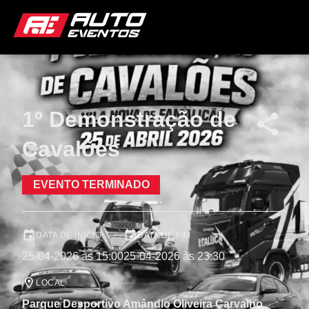
1º Demonstração de
Cavalões
EVENTO TERMINADO
DATA DE INÍCIO
DATA DE FIM
25-04-2026 às 15:00
25-04-2026 às 23:30
LOCAL
Parque Desportivo Amândio Oliveira Carvalho