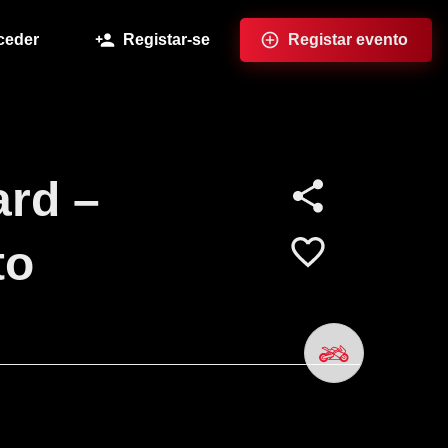
ceder
Registar-se
Registar evento
ard –
to