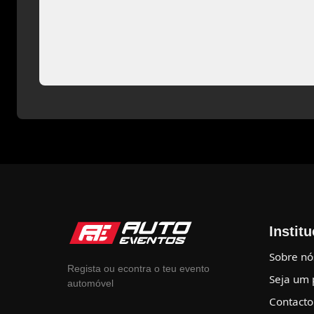
Instit
Sobre nó
Regista ou econtra o teu evento
Seja um 
automóvel
Contacto