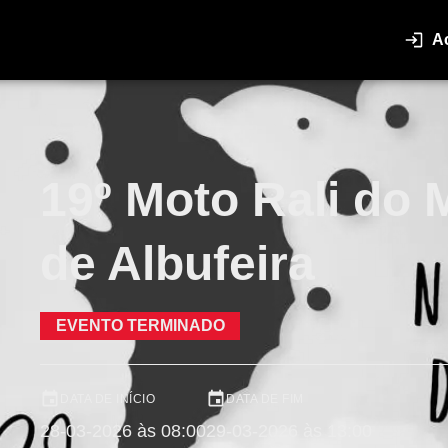
A
19º Moto Rali do 
de Albufeira
EVENTO TERMINADO
DATA DE INÍCIO
DATA DE FIM
28-03-2026 às 08:00
29-03-2026 às 13:00