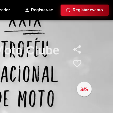
ceder
Registar-se
Registar evento
Moto Clube