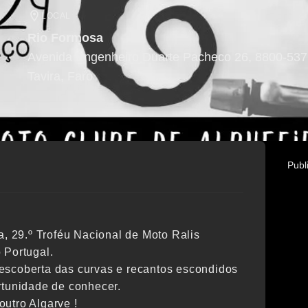
LOCAL
Rio Formosa
Avenida Engenheiro Duarte Pacheco 26, 8800-537 
Tavira
, Faro
Publ
a, 29.º Troféu Nacional de Moto Ralis
 Portugal.
escoberta das curvas e recantos escondidos
rtunidade de conhecer.
utro Algarve !