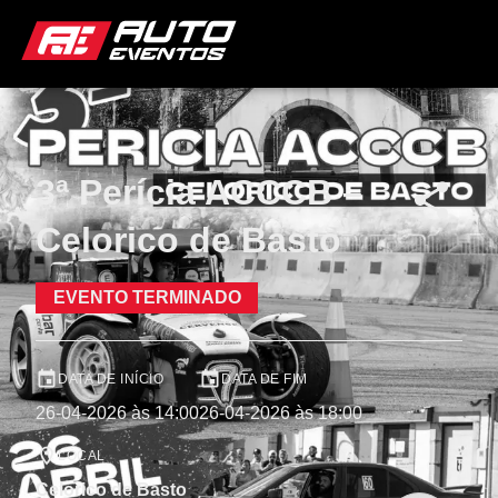
3ª Perícia ACCCB –
Celorico de Basto
EVENTO TERMINADO
DATA DE INÍCIO
DATA DE FIM
26-04-2026 às 14:00
26-04-2026 às 18:00
LOCAL
Celorico de Basto