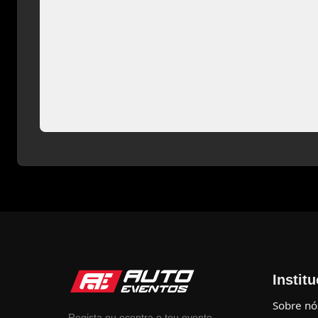
Instit
Sobre nó
Regista ou econtra o teu evento