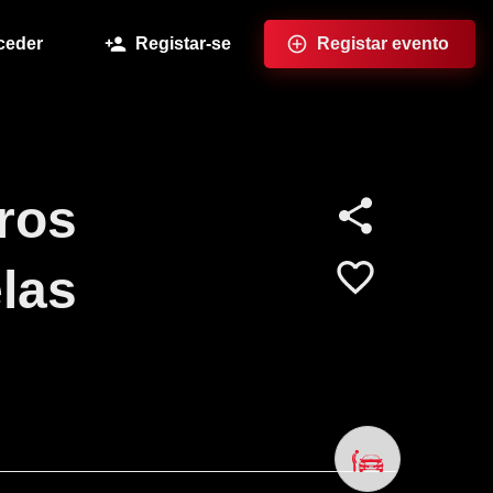
ceder
Registar-se
Registar evento
ros
las