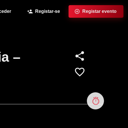
ceder
Registar-se
Registar evento
ia –