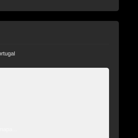
rtugal
mapa...