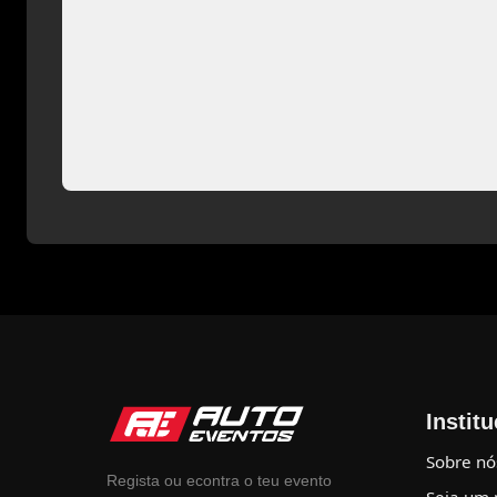
Instit
Sobre nó
Regista ou econtra o teu evento