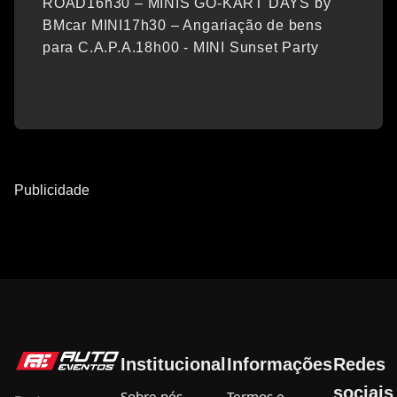
ROAD16h30 – MINIS GO-KART DAYS by
BMcar MINI17h30 – Angariação de bens
para C.A.P.A.18h00 - MINI Sunset Party
Publicidade
Institucional
Informações
Redes
sociais
Sobre nós
Termos e