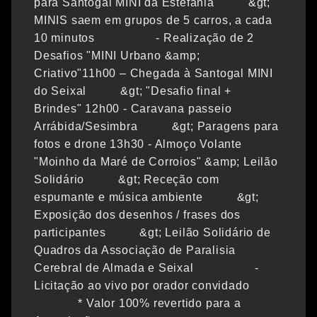
para Santogal MINI da Estefânia &gt;
MINIS saem em grupos de 5 carros, a cada
10 minutos - Realização de 2
Desafios "MINI Urbano &amp;
Criativo"11h00 – Chegada à Santogal MINI
do Seixal &gt; "Desafio final +
Brindes" 12h00 - Caravana passeio
Arrábida/Sesimbra &gt; Paragens para
fotos e drone 13h30 - Almoço Volante
"Moinho da Maré de Corroios" &amp; Leilão
Solidário &gt; Receção com
espumante e música ambiente &gt;
Exposição dos desenhos / frases dos
participantes &gt; Leilão Solidário de
Quadros da Associação de Paralisia
Cerebral de Almada e Seixal -
Licitação ao vivo por orador convidado
* Valor 100% revertido para a