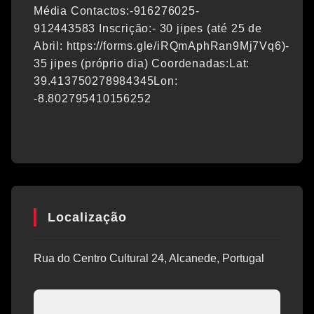
Média Contactos:-916276025-
912443583 Inscrição:- 30 jipes (até 25 de
Abril: https://forms.gle/iRQmAphRan9Mj7Vq6)-
35 jipes (próprio dia) Coordenadas:Lat:
39.413750278984345Lon:
-8.802795410156252
Localização
Rua do Centro Cultural 24, Alcanede, Portugal