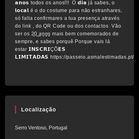
𝗮𝗻𝗼𝘀 todos os anos!!! O 𝗱𝗶𝗮 já sabes, o
𝗹𝗼𝗰𝗮𝗹 é o do costume para não estranhares,
só falta confirmares a tua presença através
do link , do QR Code ou dos contactos Vão
ser os 2̳0̳ ̳a̳n̳o̳s̳ mais bem comemorados de
sempre, e sabes porquê Porque vais lá
estar 𝗜𝗡𝗦𝗖𝗥𝗜ÇÕ𝗘𝗦
𝗟𝗜𝗠𝗜𝗧𝗔𝗗𝗔𝗦 https://passeio.asmalestimadas.p
Localização
Serro Ventoso, Portugal