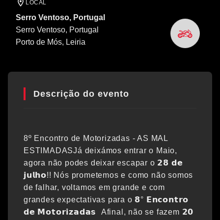
LOCAL
Serro Ventoso, Portugal
Serro Ventoso, Portugal
Porto de Mós
, Leiria
Descrição do evento
8º Encontro de Motorizadas - AS MAL
ESTIMADASJá deixámos entrar o Maio,
agora não podes deixar escapar o 𝟮𝟴 𝗱𝗲
𝗷𝘂𝗹𝗵𝗼!! Nós prometemos e como não somos
de falhar, voltamos em grande e com
grandes expectativas para o 𝟴° 𝗘𝗻𝗰𝗼𝗻𝘁𝗿𝗼
𝗱𝗲 𝗠𝗼𝘁𝗼𝗿𝗶𝘇𝗮𝗱𝗮𝘀 Afinal, não se fazem 𝟮𝟬