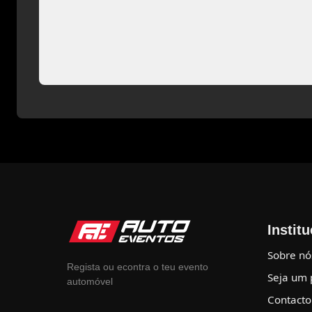
Instit
Sobre nó
Regista ou econtra o teu evento
Seja um 
automóvel
Contacto