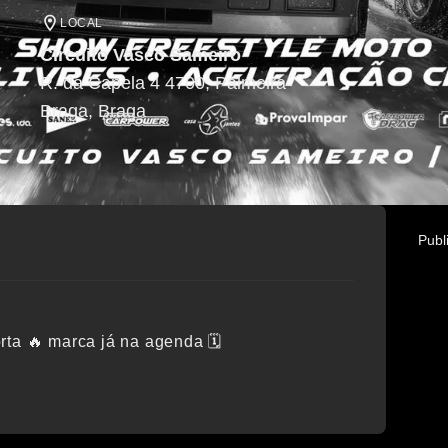
LOCAL
Circuito Vasco Sameiro
R. da Capela 4 4700, Palmeira
Braga
, Braga
Publ
ta 🔥 marca já na agenda 🗓️