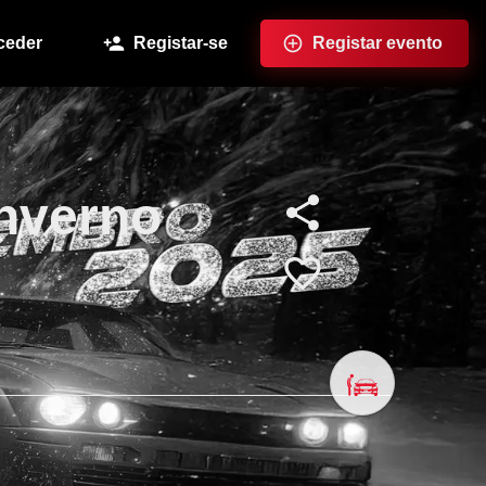
ceder
Registar-se
Registar evento
nverno