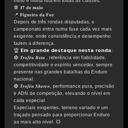
ritmo e muita luta em todas as classes.
📆 𝟏𝟕 𝐝𝐞 𝐦𝐚𝐢𝐨
📍 𝐅𝐢𝐠𝐮𝐞𝐢𝐫𝐚 𝐝𝐚 𝐅𝐨𝐳
Depois de três rondas disputadas, o
campeonato entra numa fase cada vez mais
exigente, onde consistência e desempenho
fazem a diferença.
🏆 𝗘𝗺 𝗴𝗿𝗮𝗻𝗱𝗲 𝗱𝗲𝘀𝘁𝗮𝗾𝘂𝗲 𝗻𝗲𝘀𝘁𝗮 𝗿𝗼𝗻𝗱𝗮:
🔴 𝑻𝒓𝒐𝒇𝒆́𝒖 𝑩𝒆𝒕𝒂 , referência em fiabilidade,
competitividade e espírito vencedor, sempre
presente nas grandes batalhas do Enduro
nacional.
🔵 𝑻𝒓𝒐𝒇𝒆́𝒖 𝑺𝒉𝒆𝒓𝒄𝒐, performance pura, precisão
e ADN de competição, elevando o nível em
cada especial
Especiais exigentes, terreno variado e um
traçado pensado para proporcionar Enduro
ao mais alto nível. 💥