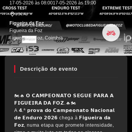
17-05-2026 às 08:00
17-05-2026 às 19:00
LOCAL
Figueira da Foz
Figueira da Foz
Figueira da Foz
, Coimbra
Descrição do evento
🏍️🔥 𝗢 𝗖𝗔𝗠𝗣𝗘𝗢𝗡𝗔𝗧𝗢 𝗦𝗘𝗚𝗨𝗘 𝗣𝗔𝗥𝗔 𝗔
𝗙𝗜𝗚𝗨𝗘𝗜𝗥𝗔 𝗗𝗔 𝗙𝗢𝗭.🔥🏍️
A 𝟰.ª 𝗽𝗿𝗼𝘃𝗮 𝗱𝗼 𝗖𝗮𝗺𝗽𝗲𝗼𝗻𝗮𝘁𝗼 𝗡𝗮𝗰𝗶𝗼𝗻𝗮𝗹
𝗱𝗲 𝗘𝗻𝗱𝘂𝗿𝗼 𝟮𝟬𝟮𝟲 chega à 𝗙𝗶𝗴𝘂𝗲𝗶𝗿𝗮 𝗱𝗮
𝗙𝗼𝘇, numa etapa que promete intensidade,