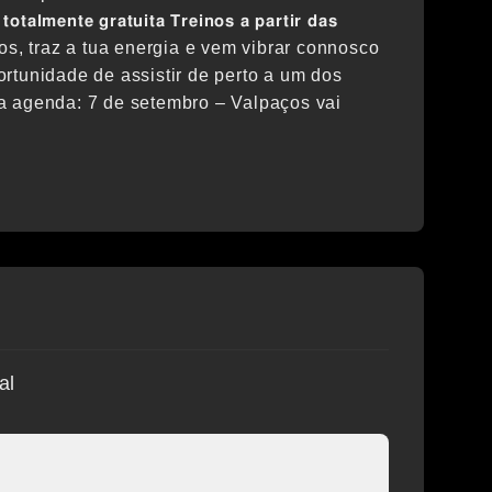
𝗼𝘁𝗮𝗹𝗺𝗲𝗻𝘁𝗲 𝗴𝗿𝗮𝘁𝘂𝗶𝘁𝗮 𝗧𝗿𝗲𝗶𝗻𝗼𝘀 𝗮 𝗽𝗮𝗿𝘁𝗶𝗿 𝗱𝗮𝘀
 e os amigos, traz a tua energia e vem vibrar connosco
rtunidade de assistir de perto a um dos
a agenda: 7 de setembro – Valpaços vai
al