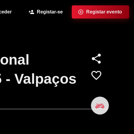
ceder
Registar-se
Registar evento
onal
 - Valpaços