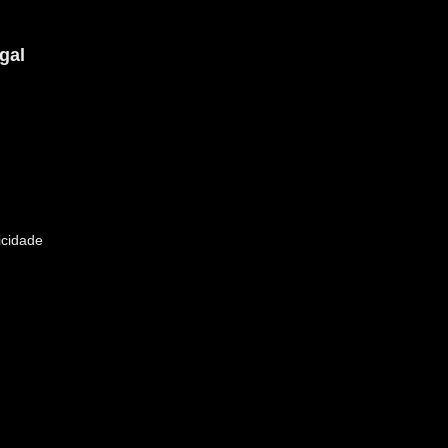
gal
icidade