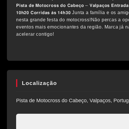
𝗣𝗶𝘀𝘁𝗮 𝗱𝗲 𝗠𝗼𝘁𝗼𝗰𝗿𝗼𝘀𝘀 𝗱𝗼 𝗖𝗮𝗯𝗲𝗰̧𝗼 – 𝗩𝗮𝗹𝗽𝗮𝗰̧𝗼𝘀 𝗘𝗻𝘁𝗿𝗮𝗱𝗮 𝘁
𝟭𝟬𝗵𝟮𝟬 𝗖𝗼𝗿𝗿𝗶𝗱𝗮𝘀 𝗮̀𝘀 𝟭𝟰𝗵𝟯𝟬 Junta a família
nesta grande festa do motocross!Não percas a opo
eventos mais emocionantes da região. Marca já n
acelerar contigo!
Localização
Pista de Motocross do Cabeço, Valpaços, Portug