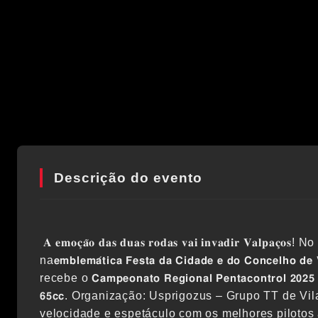
Descrição do evento
𝐀 𝐞𝐦𝐨𝐜̧𝐚̃𝐨 𝐝𝐚𝐬 𝐝𝐮𝐚𝐬 𝐫𝐨𝐝𝐚𝐬 𝐯𝐚𝐢 𝐢𝐧𝐯𝐚𝐝𝐢𝐫 𝐕𝐚𝐥𝐩𝐚𝐜
na𝗲𝗺𝗯𝗹𝗲𝗺𝗮́𝘁𝗶𝗰𝗮 𝗙𝗲𝘀𝘁𝗮 𝗱𝗮 𝗖𝗶𝗱𝗮𝗱𝗲 𝗲 𝗱𝗼 𝗖𝗼𝗻𝗰𝗲𝗹𝗵𝗼 𝗱𝗲 
recebe o 𝗖𝗮𝗺𝗽𝗲𝗼𝗻𝗮𝘁𝗼 𝗥𝗲𝗴𝗶𝗼𝗻𝗮𝗹 𝗣𝗲𝗻𝘁𝗮𝗰𝗼𝗻𝘁𝗿𝗼𝗹 𝟮𝟬𝟮𝟱 
𝟲𝟱𝗰𝗰. Organização: Usprigozus – Grupo TT de Vi
velocidade e espetáculo com os melhores pilotos a di