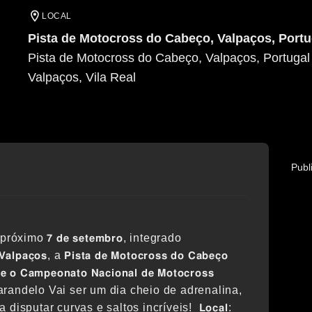
LOCAL
Pista de Motocross do Cabeço, Valpaços, Portu
Pista de Motocross do Cabeço, Valpaços, Portugal
Valpaços
, Vila Real
Publ
̧𝐨𝐬! No próximo 𝟳 𝗱𝗲 𝘀𝗲𝘁𝗲𝗺𝗯𝗿𝗼, integrado
𝗮𝗹𝗽𝗮𝗰̧𝗼𝘀, a 𝗣𝗶𝘀𝘁𝗮 𝗱𝗲 𝗠𝗼𝘁𝗼𝗰𝗿𝗼𝘀𝘀 𝗱𝗼 𝗖𝗮𝗯𝗲𝗰̧𝗼
 𝗼 𝗖𝗮𝗺𝗽𝗲𝗼𝗻𝗮𝘁𝗼 𝗡𝗮𝗰𝗶𝗼𝗻𝗮𝗹 𝗱𝗲 𝗠𝗼𝘁𝗼𝗰𝗿𝗼𝘀𝘀
larandelo Vai ser um dia cheio de adrenalina,
sputar curvas e saltos incríveis! 𝗟𝗼𝗰𝗮𝗹: