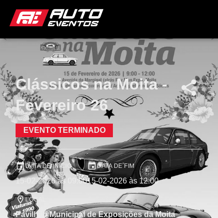
Clássicos na Moita -
Fevereiro 26
EVENTO TERMINADO
DATA DE INÍCIO
DATA DE FIM
15-02-2026 às 09:00
15-02-2026 às 12:00
LOCAL
Pavilhão Municipal de Exposições da Moita