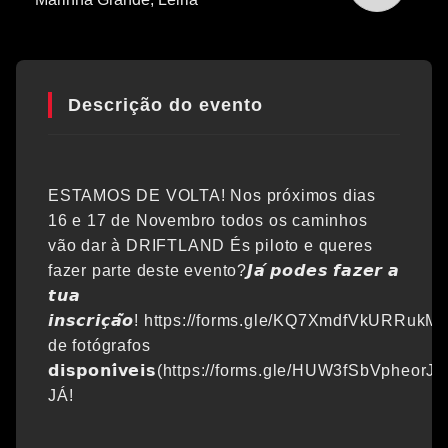
Descrição do evento
ESTAMOS DE VOLTA! Nos próximos dias
16 e 17 de Novembro todos os caminhos
vão dar à DRIFTLAND És piloto e queres
fazer parte deste evento?𝙅𝙖́ 𝙥𝙤𝙙𝙚𝙨 𝙛𝙖𝙯𝙚𝙧 𝙖
𝙩𝙪𝙖
𝙞𝙣𝙨𝙘𝙧𝙞𝙘̧𝙖̃𝙤! https://forms.gle/KQ7XmdfVkURRuk
de fotógrafos
𝗱𝗶𝘀𝗽𝗼𝗻𝗶́𝘃𝗲𝗶𝘀(https://forms.gle/HUW3fSbVpheo
JÁ!