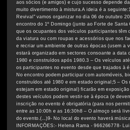
aos sócios (e amigos) e cujo sucesso depende da
muito divertimento à mistura.A ideia é a seguinte
Revival” vamos organizar no dia 06 de outubro 2
encontro do 1º Domingo (junto ao Forte de Santa 
que os ocupantes dos veículos participantes têm d
da viatura ou com roupas e acessórios que nos fa
e recriar um ambiente de outras épocas (usem a v
estará organizado em sectores consoante a data d
1980 e construídos após 1980.3 – Os veículos at
os participantes no evento desde que trajados à é
No encontro podem participar com automóveis, bic
construídos até 1980 e em estado original;5 – Os
estejam em estado original) ficarão em exposiçã
destes veículos podem vestir-se à época (e devem
inscrição no evento é obrigatória (para nos permi
entre as 10:00h e as 16:30h8 – O almoço será livr
do evento.(...)9- No local do evento haverá m
INFORMAÇÕES:- Helena Rama - 966266778- Luis 