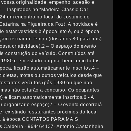
 vossa originalidade, empenho, adesão e
:1 – Inspirados no “Madeira Classic Car
024 um encontro no local do costume do
Catarina na Figueira da Foz). A novidade é
e estar vestidos à época isto é, ou à época
çam recuar no tempo (dos anos 80 para trás)
ossa criatividade).2 – O espaço do evento
e construção do veículo. Construídos até
é 1980 e em estado original bem como todos
poca, ficarão automaticamente inscritos.4 –
icletas, motas ou outros veículos desde que
 restantes veículos (pós 1980 ou que não
o mas não estarão a concurso. Os ocupantes
) e ficam automaticamente inscritos.6 - A
tir organizar o espaço)7 – O evento decorrerá
e, existindo restaurantes próximos do local
úsica à época CONTATOS PARA MAIS
Caldeira - 964464137- Antonio Castanheira