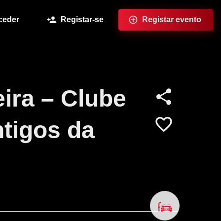
ceder
Registar-se
Registar evento
ira – Clube
tigos da