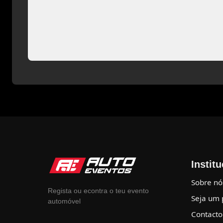
Instit
Sobre nó
Regista ou econtra o teu evento
Seja um 
automóvel
Contacto