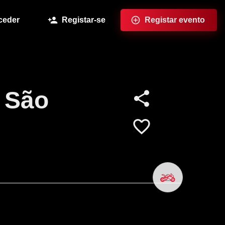
ceder
Registar-se
Registar evento
 São