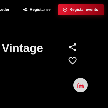
ceder
Registar-se
Registar evento
 Vintage