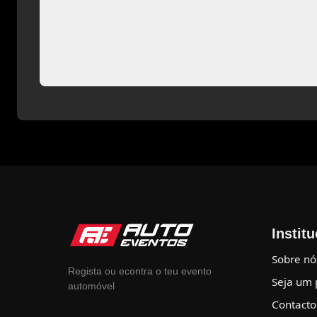
Instit
Sobre nó
Regista ou econtra o teu evento
Seja um 
automóvel
Contacto