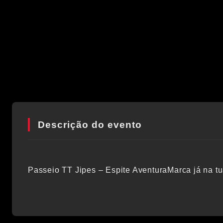
Descrição do evento
Passeio TT Jipes – Espite AventuraMarca já na tu