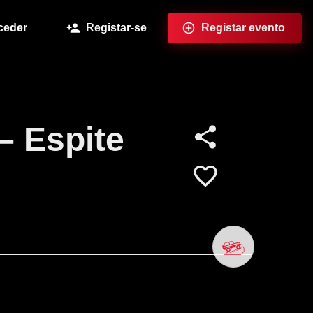
ceder
Registar-se
Registar evento
– Espite