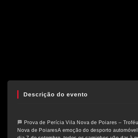
Descrição do evento
🏁 Prova de Perícia Vila Nova de Poiares – Troféu
Nova de PoiaresA emoção do desporto automóvel 
dia 7 de setembro, todos os caminhos vão dar à 