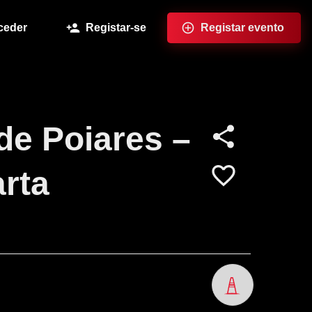
ceder
Registar-se
Registar evento
 de Poiares –
rta