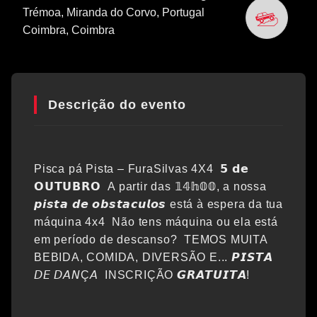
Trémoa, Miranda do Corvo, Portugal
Coimbra
, Coimbra
Descrição do evento
Pisca pá Pista – FuraSilvas 4X4 𝟱 𝗱𝗲
𝗢𝗨𝗧𝗨𝗕𝗥𝗢 A partir das 𝟙𝟜𝕙𝟘𝟘, a nossa
𝙥𝙞𝙨𝙩𝙖 𝙙𝙚 𝙤𝙗𝙨𝙩𝙖𝙘𝙪𝙡𝙤𝙨 está à espera da tua
máquina 4x4 Não tens máquina ou ela está
em período de descanso? TEMOS MUITA
BEBIDA, COMIDA, DIVERSÃO E... 𝙋𝙄𝙎𝙏𝘼
𝘋𝘌 𝘋𝘈𝘕Ç𝘈 INSCRIÇÃO 𝙂𝙍𝘼𝙏𝙐𝙄𝙏𝘼!