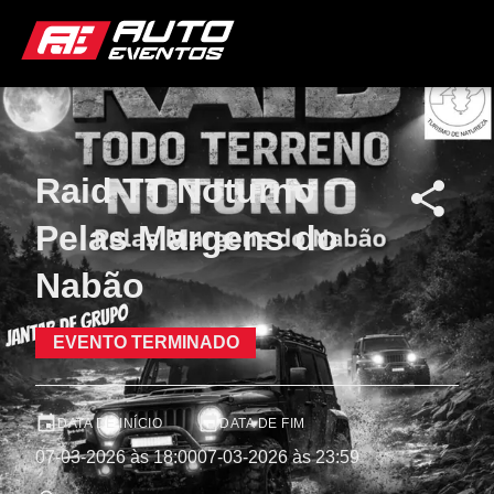
Raid TT Noturno
Pelas Margens do
Nabão
EVENTO TERMINADO
DATA DE INÍCIO
DATA DE FIM
07-03-2026 às 18:00
07-03-2026 às 23:59