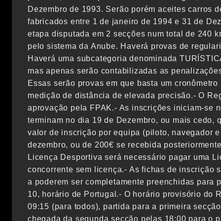
Dezembro de 1993. Serão porém aceites carros de 
fabricados entre 1 de janeiro de 1994 e 31 de De
etapa disputada em 2 secções num total de 240 k
pelo sistema da Anube. Haverá provas de regulari
Haverá uma subcategoria denominada TURÍSTICA
mas apenas serão contabilizadas as penalizações 
Essas serão provas em que basta um cronômetro
medição de distância de elevada precisão.- O Re
aprovação pela FPAK.- As inscrições iniciam-se 
terminam no dia 19 de Dezembro, ou mais cedo, qu
valor de inscrição por equipa (piloto, navegador e
dezembro, ou de 200€ se recebida posteriormente.
Licença Desportiva será necessário pagar uma Li
concorrente sem licença.- As fichas de inscrição 
a poderem ser completamente preenchidas para p
10, horário de Portugal.- O horário provisório do R
09:15 (para todos), partida para a primeira secção
chegada da segunda secção pelas 18:00 para o pr