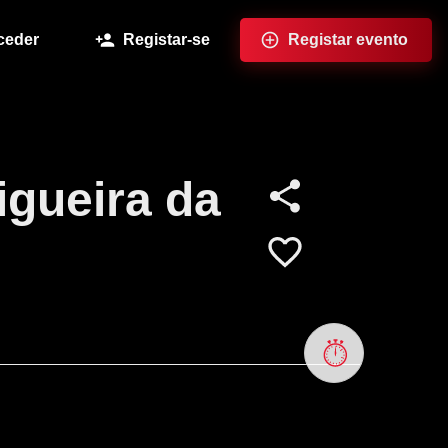
ceder
Registar-se
Registar evento
igueira da