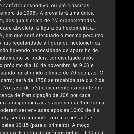
carácter desportivo, ou pré clássicos,
zembro de 1998.- A prova terá uma única
m, dos quais cerca de 2/3 cronometrados,
dade absoluta, à figura ou hectometrica.-
, em que será efectuado o mesmo percurso
nas regularidade à figura ou hectometrica.
 não havendo necessidade de aparelho de
gulamento só poderá ser divulgado após
no próximo dia 10 de novembro às 9:00 e
ando for atingido o limite de 70 equipas- O
 carro) será de 175€ se recebida até dia 2 de
 No caso de o(s) concorrente (s) não terem
cença de Participação de 20€ por cada
serão disponibilizadas aqui no dia 9 de forma
oderem ser enviadas após as 10:00 de dia
ally será o seguinte: verificações até às
 pelas 10:15 (para o primeiro), Almoço,
imeiro. Entrega de prémios pelas 19:30 com