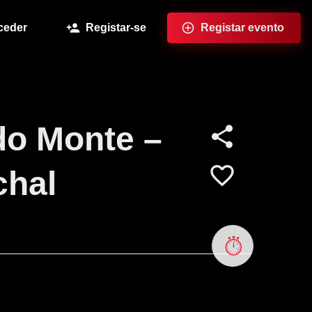
ceder
Registar-se
Registar evento
do Monte –
chal