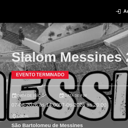
A
Slalom Messines 
EVENTO TERMINADO
DATA DE INÍCIO
DATA DE FIM
07-06-2026 às 14:00
07-06-2026 às 20:00
LOCAL
São Bartolomeu de Messines