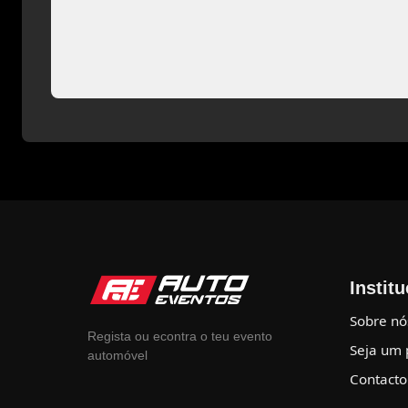
Instit
Sobre nó
Regista ou econtra o teu evento
Seja um 
automóvel
Contacto