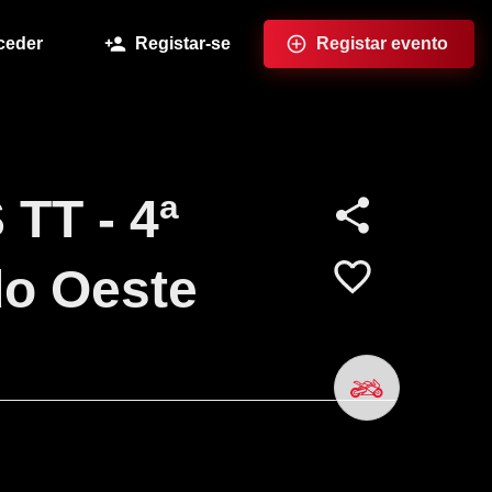
ceder
Registar-se
Registar evento
T - 4ª
do Oeste