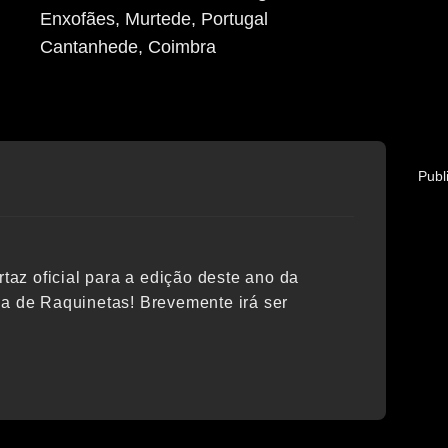
Enxofães, Murtede, Portugal
Cantanhede
, Coimbra
Publ
z oficial para a edição deste ano da
va de Raquinetas! Brevemente irá ser