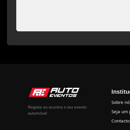
Instit
Sobre nó
Regista ou econtra o teu evento
Seja um 
automóvel
Contacto