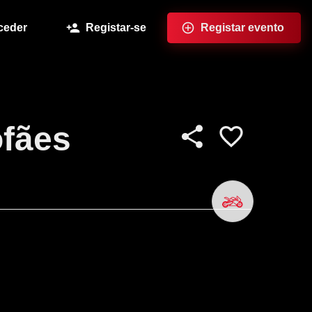
ceder
Registar-se
Registar evento
ofães