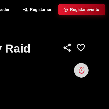
ceder
Registar-se
Registar evento
y Raid