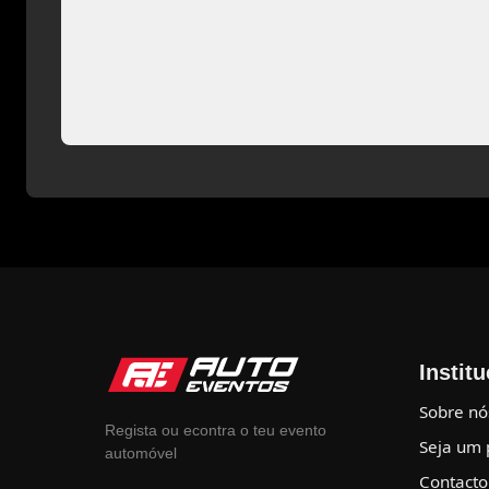
Instit
Sobre nó
Regista ou econtra o teu evento
Seja um 
automóvel
Contacto