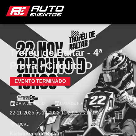
Troféu de Baltar - 4ª
Prova - Circuito D
EVENTO TERMINADO
DATA DE INÍCIO
DATA DE FIM
22-11-2025 às 14:00
22-11-2025 às 18:00
LOCAL
Kartodromo de Baltar