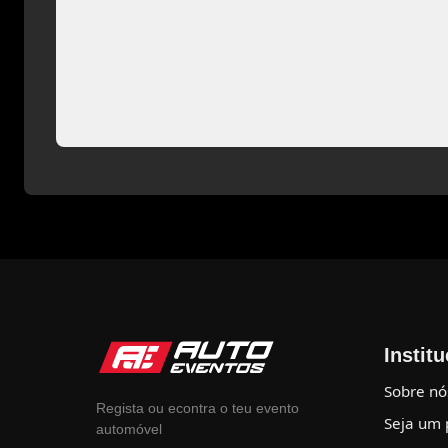
Instit
Sobre nó
Regista ou econtra o teu evento
Seja um 
automóvel