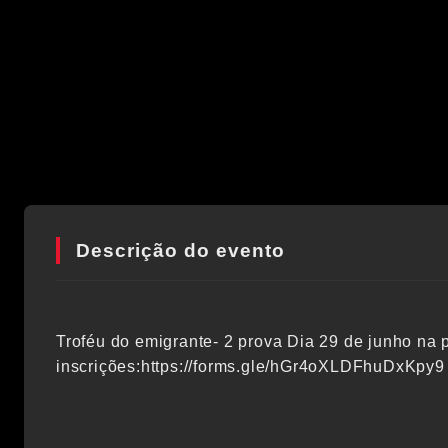
Descrição do evento
Troféu do emigrante- 2 prova Dia 29 de junho na 
inscrições:https://forms.gle/hGr4oXLDFhuDxKpy9 i