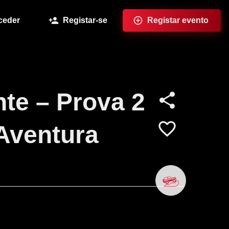
ceder
Registar-se
Registar evento
te – Prova 2
 Aventura