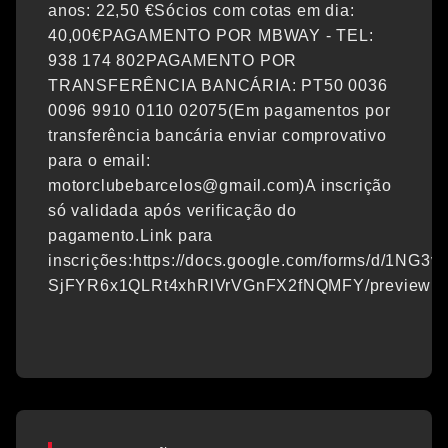
anos: 22,50 €Sócios com cotas em dia:
40,00€PAGAMENTO POR MBWAY - TEL:
938 174 802PAGAMENTO POR
TRANSFERÊNCIA BANCÁRIA: PT50 0036
0096 9910 0110 02075(Em pagamentos por
transferência bancária enviar comprovativo
para o email:
motorclubebarcelos@gmail.com)A inscrição
só validada após verificação do
pagamento.Link para
inscrições:https://docs.google.com/forms/d/1NG3
SjFYR6x1QLRt4xhRlVrVGnFX2fNQMFY/preview