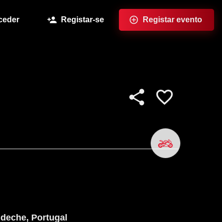
ceder
Registar-se
Registar evento
bideche, Portugal