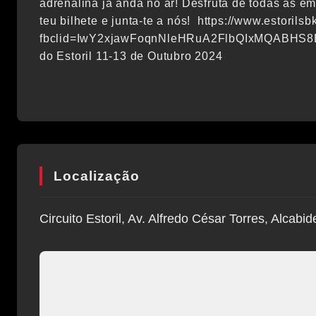
adrenalina já anda no ar! Desfruta de todas as e
teu bilhete e junta-te a nós! https://www.estorils
fbclid=IwY2xjawFoqnNleHRuA2FlbQIxMQABHS8
do Estoril 11-13 de Outubro 2024
Localização
Circuito Estoril, Av. Alfredo César Torres, Alcabi