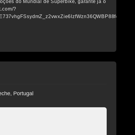
moções do Mundial de Superbike, garante já o
bk.com/?
E737vhgFSsydmZ_z2vwxZie6IzfWzn36QWBP88fcsh1p1O
deche, Portugal